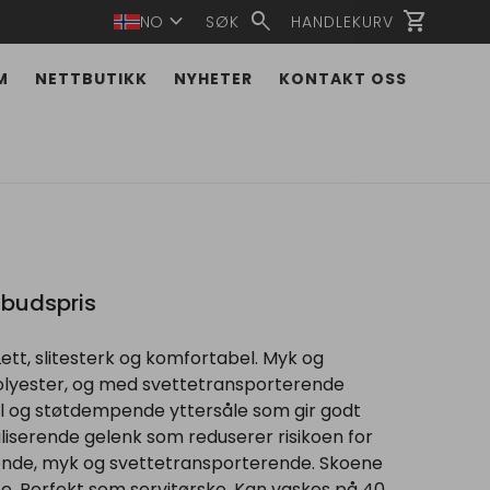
expand_more
search
shopping_cart
NO
SØK
HANDLEKURV
M
NETTBUTIKK
NYHETER
KONTAKT OSS
ilbudspris
ett, slitesterk og komfortabel. Myk og
polyester, og med svettetransporterende
el og støtdempende yttersåle som gir godt
iliserende gelenk som reduserer risikoen for
tende, myk og svettetransporterende. Skoene
te. Perfekt som servitørsko. Kan vaskes på 40