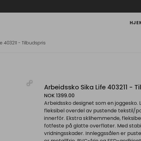
HJE
e 403211 - Tilbudspris
Arbeidssko Sika Life 403211 - T
NOK 1399.00
Arbeidssko designet som en joggesko. L
fleksibel overdel av pustende tekstil/
innerfôr. Ekstra sklihemmende, fleksib
fotfeste på glatte overflater. Med stab
vridningsskader. Innleggssålen er pus
er metallfrie, PVC-frie og ESD-godkjen