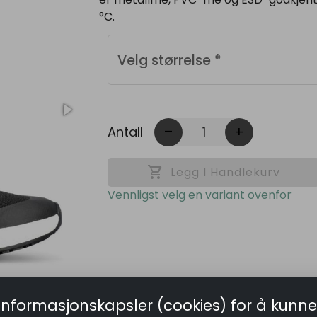
°C.
Velg størrelse
*
Antall
remove
add
shopping_cart
Legg I Handlekurv
Vennligst velg en variant ovenfor
informasjonskapsler (cookies) for å kunne