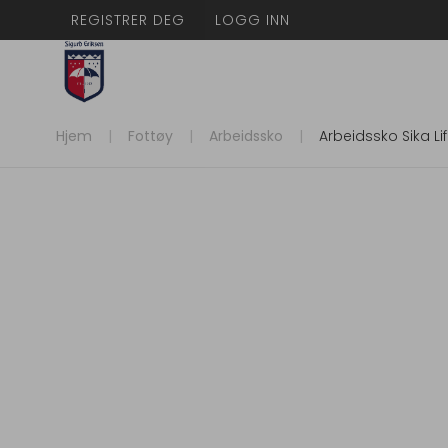
REGISTRER DEG
LOGG INN
Hjem
Fottøy
Arbeidssko
Arbeidssko Sika Lif