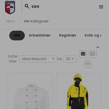
search
menu
SØK
Hjem
Alle Kategorier
Alle
Arbeidsklær
Regnklær
Kokk og servi
keyboard_arrow_up
view_module
view_list
Sorter
Mest Relevant
Vis
30
Etter
view_stream