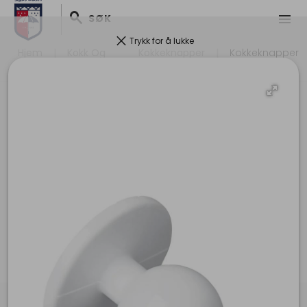
search
menu
SØK
clear
Trykk for å lukke
Hjem
Kokk Og
Kokkeknapper
Kokkeknapper
Servitørklær
Hvit - 10 Pkn.