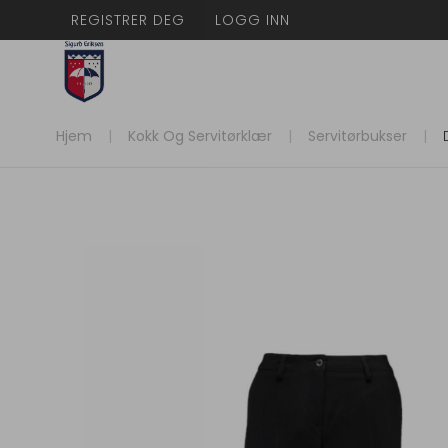
REGISTRER DEG
LOGG INN
Hjem
Kokk Og Servitørklær
Servitørbukser