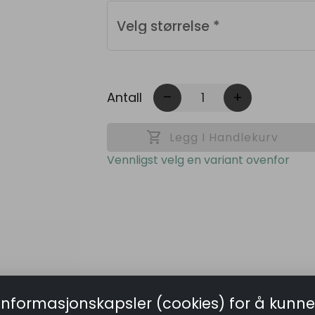
Velg størrelse
*
Antall
remove
add
shopping_cart
Legg I Handlekurv
Vennligst velg en variant ovenfor
informasjonskapsler (cookies) for å kunne