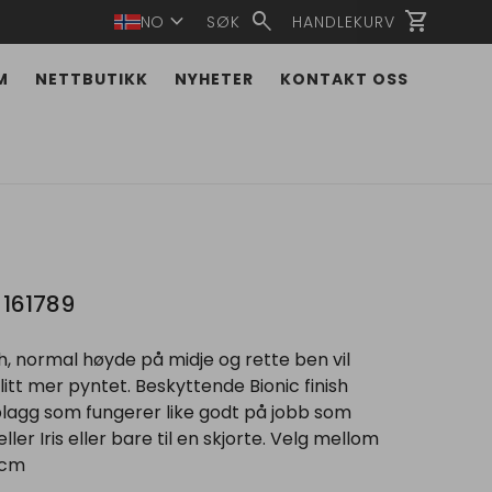
expand_more
search
shopping_cart
NO
SØK
HANDLEKURV
M
NETTBUTIKK
NYHETER
KONTAKT OSS
161789
 normal høyde på midje og rette ben vil
 litt mer pyntet. Beskyttende Bionic finish
plagg som fungerer like godt på jobb som
ller Iris eller bare til en skjorte. Velg mellom
 cm