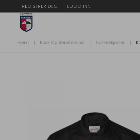
REGISTRER DEG
LOGG INN
Hjem
Kokk Og Servitørklær
Kokkeskjorter
K