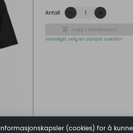
Antall
remove
add
shopping_cart
Legg I Handlekurv
Vennligst velg en variant ovenfor
informasjonskapsler (cookies) for å kunne