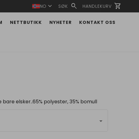
expand_more
search
shopping_cart
NO
SØK
HANDLEKURV
M
NETTBUTIKK
NYHETER
KONTAKT OSS
bare elsker..65% polyester, 35% bomull