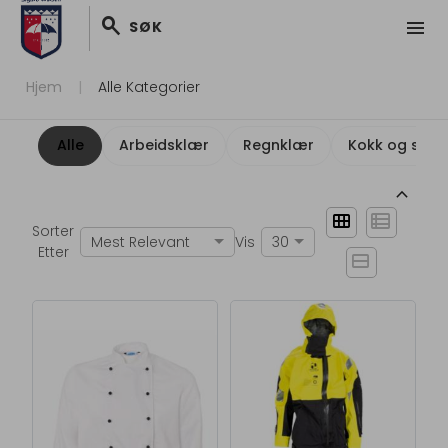
search
menu
SØK
Hjem
Alle Kategorier
Alle
Arbeidsklær
Regnklær
Kokk og servi
keyboard_arrow_up
view_module
view_list
Sorter
Mest Relevant
Vis
30
Etter
view_stream